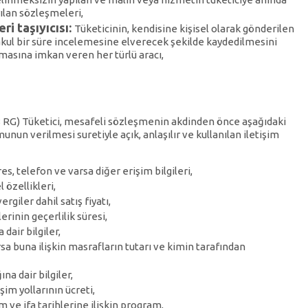
rılan sözleşmeleri,
i taşıyıcısı:
Tüketicinin, kendisine kişisel olarak gönderilen
makul bir süre incelemesine elverecek şekilde kaydedilmesini
lmasına imkan veren her türlü aracı,
8 RG) Tüketici, mesafeli sözleşmenin akdinden önce aşağıdaki
unun verilmesi suretiyle açık, anlaşılır ve kullanılan iletişim
res, telefon ve varsa diğer erişim bilgileri,
özellikleri,
iler dahil satış fiyatı,
erinin geçerlilik süresi,
dair bilgiler,
sa buna ilişkin masrafların tutarı ve kimin tarafından
na dair bilgiler,
şim yollarının ücreti,
 ve ifa tarihlerine ilişkin program,