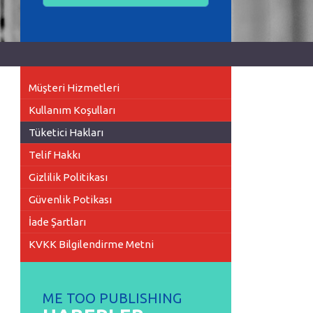
Müşteri Hizmetleri
Kullanım Koşulları
Tüketici Hakları
Telif Hakkı
Gizlilik Politikası
Güvenlik Potikası
İade Şartları
KVKK Bilgilendirme Metni
ME TOO PUBLISHING