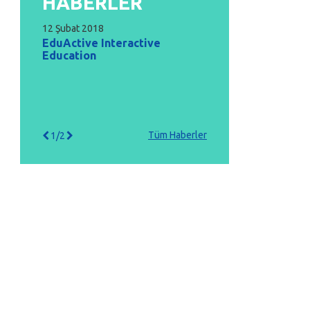
HABERLER
12 Şubat 2018
EduActive Interactive
Education
Tüm Haberler
1/2