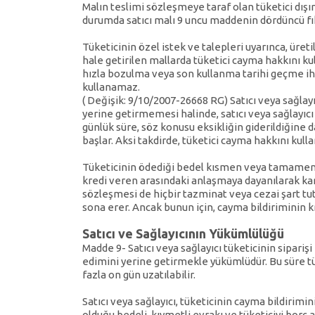
Malın teslimi sözleşmeye taraf olan tüketici dışın
durumda satıcı malı 9 uncu maddenin dördüncü fık
Tüketicinin özel istek ve talepleri uyarınca, üreti
hale getirilen mallarda tüketici cayma hakkını kul
hızla bozulma veya son kullanma tarihi geçme ih
kullanamaz.
( Değişik: 9/10/2007-26668 RG) Satıcı veya sağlay
yerine getirmemesi halinde, satıcı veya sağlayıcı 
günlük süre, söz konusu eksikliğin giderildiğine dai
başlar. Aksi takdirde, tüketici cayma hakkını kulla
Tüketicinin ödediği bedel kısmen veya tamamen sat
kredi veren arasındaki anlaşmaya dayanılarak kar
sözleşmesi de hiçbir tazminat veya cezai şart t
sona erer. Ancak bunun için, cayma bildiriminin kr
Satıcı ve Sağlayıcının Yükümlülüğü
Madde 9- Satıcı veya sağlayıcı tüketicinin sipariş
edimini yerine getirmekle yükümlüdür. Bu süre tü
fazla on gün uzatılabilir.
Satıcı veya sağlayıcı, tüketicinin cayma bildirimi
olduğu bedeli, kıymetli evrakı ve tüketiciyi borç 