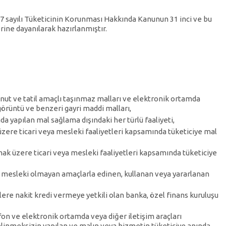
7 sayılı Tüketicinin Korunması Hakkında Kanunun 31 inci ve bu
ine dayanılarak hazırlanmıştır.
onut ve tatil amaçlı taşınmaz malları ve elektronik ortamda
görüntü ve benzeri gayri maddi malları,
da yapılan mal sağlama dışındaki her türlü faaliyeti,
üzere ticari veya mesleki faaliyetleri kapsamında tüketiciye mal
lmak üzere ticari veya mesleki faaliyetleri kapsamında tüketiciye
a mesleki olmayan amaçlarla edinen, kullanan veya yararlanan
lere nakit kredi vermeye yetkili olan banka, özel finans kuruluşu
efon ve elektronik ortamda veya diğer iletişim araçları
 gelinmeksizin yapılan ve malın veya hizmetin tüketiciye anında