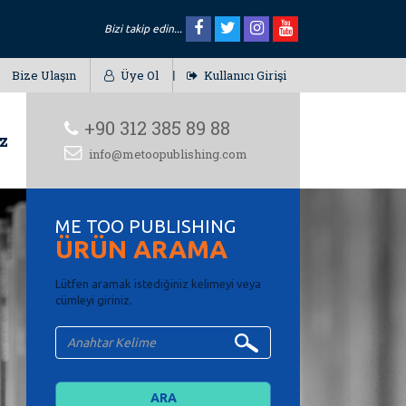
Bizi takip edin...
Bize Ulaşın
Üye Ol
Kullanıcı Girişi
+90 312 385 89 88
z
info@metoopublishing.com
ME TOO PUBLISHING
ÜRÜN ARAMA
Lütfen aramak istediğiniz kelimeyi veya
cümleyi giriniz.