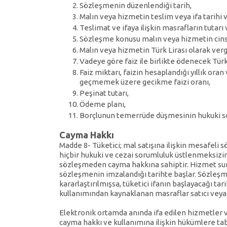
Sözleşmenin düzenlendiği tarih,
Malın veya hizmetin teslim veya ifa tarihi v
Teslimat ve ifaya ilişkin masrafların tutarı 
Sözleşme konusu malın veya hizmetin cinsi
Malın veya hizmetin Türk Lirası olarak vergil
Vadeye göre faiz ile birlikte ödenecek Türk 
Faiz miktarı, faizin hesaplandığı yıllık ora
geçmemek üzere gecikme faizi oranı,
Peşinat tutarı,
Ödeme planı,
Borçlunun temerrüde düşmesinin hukuki son
Cayma Hakkı
Madde 8- Tüketici; mal satışına ilişkin mesafeli s
hiçbir hukuki ve cezai sorumluluk üstlenmeksizi
sözleşmeden cayma hakkına sahiptir. Hizmet sun
sözleşmenin imzalandığı tarihte başlar. Sözleşm
kararlaştırılmışsa, tüketici ifanın başlayacağı ta
kullanımından kaynaklanan masraflar satıcı veya s
Elektronik ortamda anında ifa edilen hizmetler v
cayma hakkı ve kullanımına ilişkin hükümlere tabi