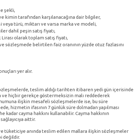
e şekli,
ve kimin tarafından karşılanacağına dair bilgiler,
 veya türü, miktarı ve varsa marka ve modeli,
er dahil peşin satış fiyatı,
Lirası olarak toplam satış fiyatı,
n ve sözleşmede belirtilen faiz oranının yüzde otuz fazlasını
uçları yer alır.
özleşmelerde, teslim aldığı tarihten itibaren yedi gün içerisinde
n ve hiçbir gerekçe göstermeksizin malı reddederek
umuna ilişkin mesafeli sözleşmelerde ise, bu süre
ede, hizmetin ifasının 7 günlük süre dolmadan yapılması
rihe kadar cayma hakkını kullanabilir. Cayma hakkının
ağlayıcıya aittir.
e tüketiciye anında teslim edilen mallara ilişkin sözleşmeler
 değildir.