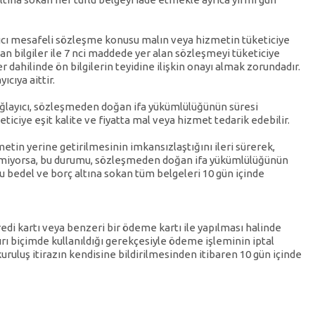
yıcı mesafeli sözleşme konusu malın veya hizmetin tüketiciye
an bilgiler ile 7 nci maddede yer alan sözleşmeyi tüketiciye
dahilinde ön bilgilerin teyidine ilişkin onayı almak zorundadır.
ıcıya aittir.
sağlayıcı, sözleşmeden doğan ifa yükümlülüğünün süresi
iciye eşit kalite ve fiyatta mal veya hizmet tedarik edebilir.
metin yerine getirilmesinin imkansızlaştığını ileri sürerek,
emiyorsa, bu durumu, sözleşmeden doğan ifa yükümlülüğünün
u bedel ve borç altına sokan tüm belgeleri 10 gün içinde
i kartı veya benzeri bir ödeme kartı ile yapılması halinde
kırı biçimde kullanıldığı gerekçesiyle ödeme işleminin iptal
 kuruluş itirazın kendisine bildirilmesinden itibaren 10 gün içinde