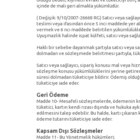
içinde de malı geri almakla yükümlüdür.
( Değişik: 9/10/2007-26668 RG) Satıcı veya sağla
teslimi veya ifasından önce 5 inci maddede yer al
vermek ve 6 ncı maddede belirtilen yükümlülükler 
Uyuşmazlık halinde ispat külfeti, satıcı veya sağlay
Haklı bir sebebe dayanmak şartıyla satıcı veya 
dolmadan ve sözleşmede belirtmesi şartıyla, tüket
Satıcı veya sağlayıcı, sipariş konusu mal veya hiz
sözleşme konusu yükümlülüklerini yerine getir
süresi dolmadan tüketiciye bildirir. Ödemiş olduğ
tüketiciye iade eder.
Geri Ödeme
Madde 10- Mesafeli sözleşmelerde, ödemenin kred
tüketici, kartın kendi rızası dışında ve hukuka ay
edilmesini talep edebilir. Bu halde, kartı çıkaran
ödeme tutarını tüketiciye iade eder.
Kapsam Dışı Sözleşmeler
Madde 11- Bu Yönetmelik hükümleri;