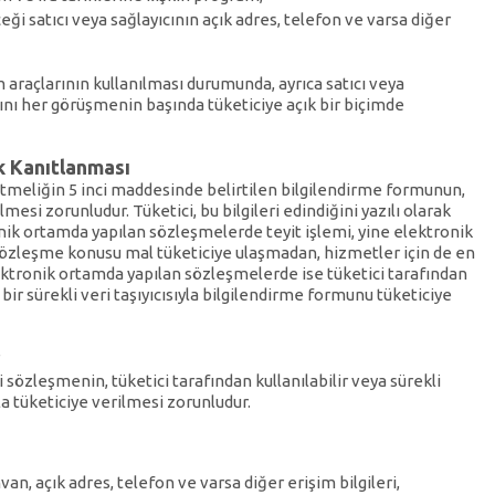
ceği satıcı veya sağlayıcının açık adres, telefon ve varsa diğer
im araçlarının kullanılması durumunda, ayrıca satıcı veya
cını her görüşmenin başında tüketiciye açık bir biçimde
k Kanıtlanması
tmeliğin 5 inci maddesinde belirtilen bilgilendirme formunun,
si zorunludur. Tüketici, bu bilgileri edindiğini yazılı olarak
k ortamda yapılan sözleşmelerde teyit işlemi, yine elektronik
in sözleşme konusu mal tüketiciye ulaşmadan, hizmetler için de en
ektronik ortamda yapılan sözleşmelerde ise tüketici tarafından
a bir sürekli veri taşıyıcısıyla bilgilendirme formunu tüketiciye
sözleşmenin, tüketici tarafından kullanılabilir veya sürekli
ıyla tüketiciye verilmesi zorunludur.
nvan, açık adres, telefon ve varsa diğer erişim bilgileri,