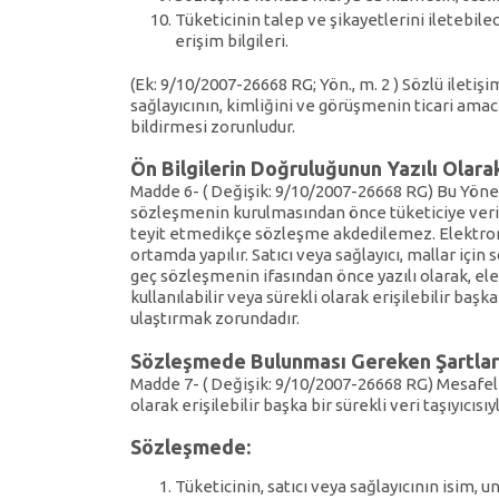
Tüketicinin talep ve şikayetlerini iletebile
erişim bilgileri.
(Ek: 9/10/2007-26668 RG; Yön., m. 2 ) Sözlü iletiş
sağlayıcının, kimliğini ve görüşmenin ticari ama
bildirmesi zorunludur.
Ön Bilgilerin Doğruluğunun Yazılı Olara
Madde 6- ( Değişik: 9/10/2007-26668 RG) Bu Yöne
sözleşmenin kurulmasından önce tüketiciye verilme
teyit etmedikçe sözleşme akdedilemez. Elektroni
ortamda yapılır. Satıcı veya sağlayıcı, mallar iç
geç sözleşmenin ifasından önce yazılı olarak, el
kullanılabilir veya sürekli olarak erişilebilir başk
ulaştırmak zorundadır.
Sözleşmede Bulunması Gereken Şartlar
Madde 7- ( Değişik: 9/10/2007-26668 RG) Mesafeli 
olarak erişilebilir başka bir sürekli veri taşıyıcıs
Sözleşmede:
Tüketicinin, satıcı veya sağlayıcının isim, u