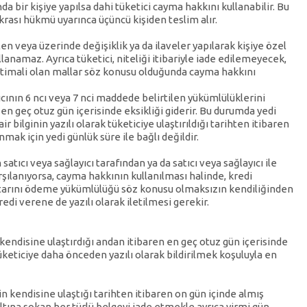
da bir kişiye yapılsa dahi tüketici cayma hakkını kullanabilir. Bu
rası hükmü uyarınca üçüncü kişiden teslim alır.
len veya üzerinde değişiklik ya da ilaveler yapılarak kişiye özel
lanamaz. Ayrıca tüketici, niteliği itibariyle iade edilemeyecek,
timali olan mallar söz konusu olduğunda cayma hakkını
ıcının 6 ncı veya 7 nci maddede belirtilen yükümlülüklerini
en geç otuz gün içerisinde eksikliği giderir. Bu durumda yedi
r bilginin yazılı olarak tüketiciye ulaştırıldığı tarihten itibaren
nmak için yedi günlük süre ile bağlı değildir.
ıcı veya sağlayıcı tarafından ya da satıcı veya sağlayıcı ile
şılanıyorsa, cayma hakkının kullanılması halinde, kredi
utarını ödeme yükümlülüğü söz konusu olmaksızın kendiliğinden
edi verene de yazılı olarak iletilmesi gerekir.
i kendisine ulaştırdığı andan itibaren en geç otuz gün içerisinde
keticiye daha önceden yazılı olarak bildirilmek koşuluyla en
nin kendisine ulaştığı tarihten itibaren on gün içinde almış
altına sokan her türlü belgeyi iade etmekle ayrıca yirmi gün