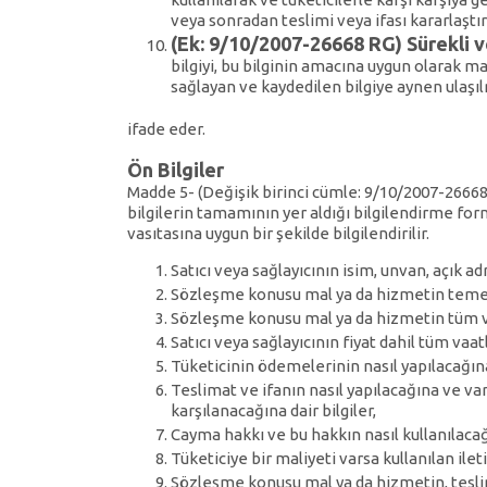
veya sonradan teslimi veya ifası kararlaştı
(Ek: 9/10/2007-26668 RG) Sürekli ver
bilgiyi, bu bilginin amacına uygun olarak 
sağlayan ve kaydedilen bilgiye aynen ulaşı
ifade eder.
Ön Bilgiler
Madde 5- (Değişik birinci cümle: 9/10/2007-2666
bilgilerin tamamının yer aldığı bilgilendirme form
vasıtasına uygun bir şekilde bilgilendirilir.
Satıcı veya sağlayıcının isim, unvan, açık ad
Sözleşme konusu mal ya da hizmetin temel 
Sözleşme konusu mal ya da hizmetin tüm verg
Satıcı veya sağlayıcının fiyat dahil tüm vaatl
Tüketicinin ödemelerinin nasıl yapılacağına 
Teslimat ve ifanın nasıl yapılacağına ve var
karşılanacağına dair bilgiler,
Cayma hakkı ve bu hakkın nasıl kullanılacağı
Tüketiciye bir maliyeti varsa kullanılan ileti
Sözleşme konusu mal ya da hizmetin, teslim