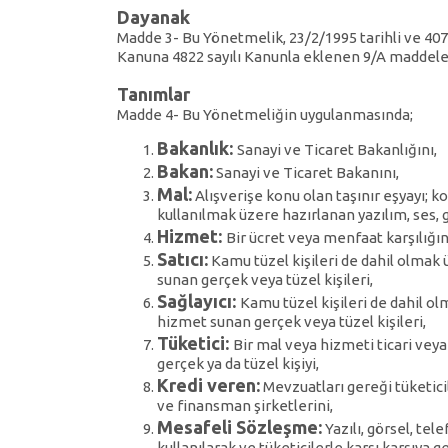
Dayanak
Madde 3- Bu Yönetmelik, 23/2/1995 tarihli ve 407
Kanuna 4822 sayılı Kanunla eklenen 9/A maddeler
Tanımlar
Madde 4- Bu Yönetmeliğin uygulanmasında;
Bakanlık:
Sanayi ve Ticaret Bakanlığını,
Bakan:
Sanayi ve Ticaret Bakanını,
Mal:
Alışverişe konu olan taşınır eşyayı; k
kullanılmak üzere hazırlanan yazılım, ses, 
Hizmet:
Bir ücret veya menfaat karşılığın
Satıcı:
Kamu tüzel kişileri de dahil olmak 
sunan gerçek veya tüzel kişileri,
Sağlayıcı:
Kamu tüzel kişileri de dahil o
hizmet sunan gerçek veya tüzel kişileri,
Tüketici:
Bir mal veya hizmeti ticari vey
gerçek ya da tüzel kişiyi,
Kredi veren:
Mevzuatları gereği tüketici
ve finansman şirketlerini,
Mesafeli Sözleşme:
Yazılı, görsel, tel
kullanılarak ve tüketicilerle karşı karşıya