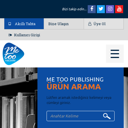
Bizi takip edin...
Akıllı Tahta
Bize Ulaşın
Üye Ol
Kullanıcı Girişi
☰
ME TOO PUBLISHING
ÜRÜN ARAMA
Lütfen aramak istediğiniz kelimeyi veya
cümleyi giriniz.