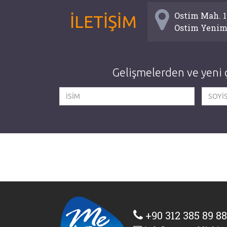
Ostim Mah. 12
İLETİŞİM
Ostim Yenim
Gelişmelerden ve yeni ç
+90 312 385 89 88