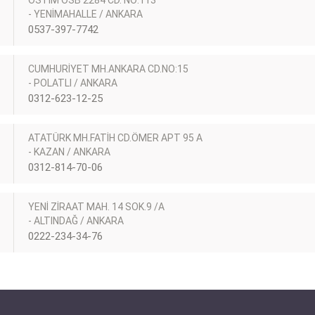
OSTİM OSB 2284 CD. NO:113
- YENİMAHALLE / ANKARA
0537-397-7742
CUMHURİYET MH.ANKARA CD.NO:15
- POLATLI / ANKARA
0312-623-12-25
ATATÜRK MH.FATİH CD.ÖMER APT 95 A
- KAZAN / ANKARA
0312-814-70-06
YENİ ZİRAAT MAH. 14 SOK.9 /A
- ALTINDAĞ / ANKARA
0222-234-34-76