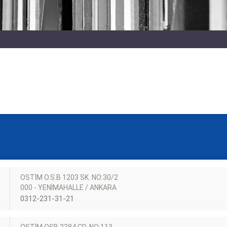
OSTİM O.S.B 1203 SK. NO:30/2
000 - YENİMAHALLE / ANKARA
0312-231-31-21