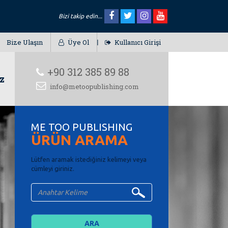
Bizi takip edin...
Bize Ulaşın
Üye Ol
Kullanıcı Girişi
+90 312 385 89 88
z
info@metoopublishing.com
ME TOO PUBLISHING
ÜRÜN ARAMA
Lütfen aramak istediğiniz kelimeyi veya
cümleyi giriniz.