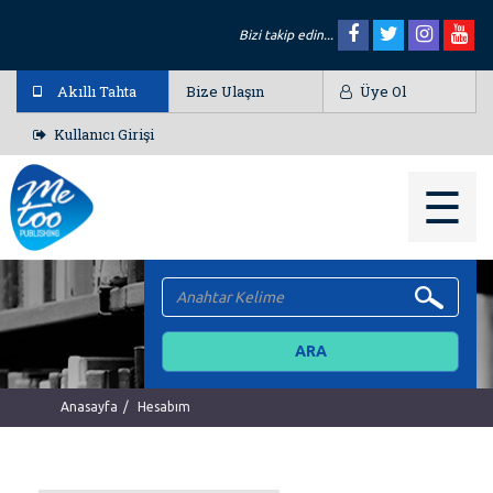
Bizi takip edin...
Akıllı Tahta
Bize Ulaşın
Üye Ol
Kullanıcı Girişi
☰
Anasayfa
Hesabım