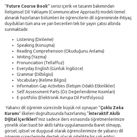
‘’
Future Course Book’
’ serisi içerik ve tasarım bakımından
İletişimsel Dil Yaklaşımı (Communicative Approach) modeli temel
alınarak hazırlanan bölümleri ile öğrencilerin dil öğreniminde ihtiyaç
duydukları tüm ana ve yan becerileri tek bir yayın çatısı altında
sunmaktadır.
Listening (Dinleme)
Speaking (Konuşma)
Reading Comprehension (Okuduğunu Anlama)
Writing (Yazma)
Pronunciation (Tellaffuz)
Everyday English (Günlük İngilizce)
Grammar (Dilbilgisi)
Vocabulary (Kelime Bilgisi)
Information Gap Activities (İletişim Odaklı Etkinlikler)
Self Assessment Parts (Öz Değerlendirme Kısımları)
E-portfolio (Elektronik Avrupa Dil Portfolyosu)
Yabancı dil öğrenim sürecinde büyük rol oynayan “
Çoklu Zeka
Kuramı
” ilkeleri doğrultusunda hazırlanmış “
İnteraktif Akıllı
Dijital İçerikleri
”miz sadece ders esnasında öğretmenlerimize
yönelik olan basit bir akıllı tahta uygulamasında ibaret olmayıp,
görsel, işitsel ve duygusal olarak öğrencilerimize de yabancı dil
öğrenim süreçlerinde destek olacak nitelikte bir çok eğitici