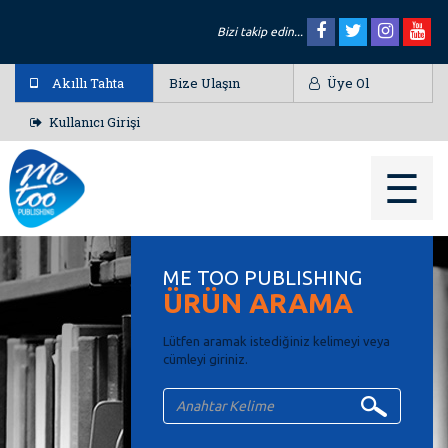
Bizi takip edin...
Akıllı Tahta
Bize Ulaşın
Üye Ol
Kullanıcı Girişi
☰
ME TOO PUBLISHING
ÜRÜN ARAMA
Lütfen aramak istediğiniz kelimeyi veya
cümleyi giriniz.